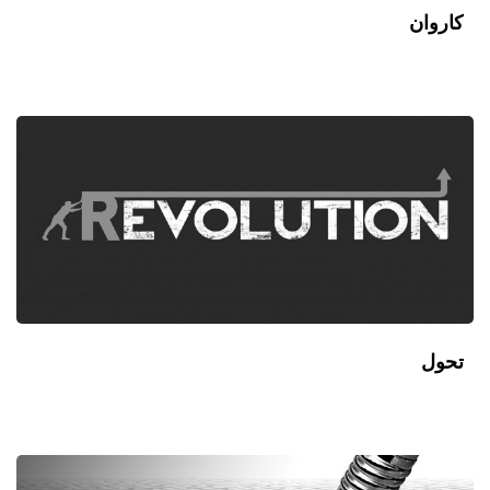
کاروان
تحول