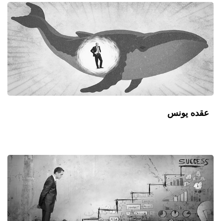
عقده یونس