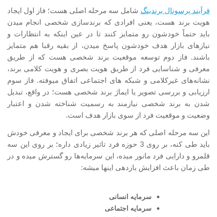
فرآیند پرسونال برندینگ
شامل سه مرحله اصلی هست؛ فاز اول ایجاد
هویت برند هست، یعنی افرادی که برندسازی شخصی انجام میدن
باید حتماً خودشون رو متمایز کنند تا در عین اینکه به انتظارات و
نیازهای بازار هدف خودشون پاسخ میدن، از بقیه رقبا هم متمایز
باشند. فاز دوم توسعه موقعیت برند شخصی هست که از طریق
معرفی و شناسایی فرد از طریق هویت بصری و هویت کلامی برند،
نشانه‌های غیرکلامی و شبکه های اجتماعی اتفاق میوفته. فاز سوم
ارزیابی و بررسی تصویر یا ایماژ برند شخصی هست؛ در واقع، تبدیل
شدن به برند شخصی نیازمند به رسمیت شناخته شدن و اعتبار
وضعیت و موقعیت فرد از سوی بازار هدف است.
این سه مرحله اصلی که هر برند شخصی برای ایجاد و معرفی خودش
باید طی کنه، بر روی 3 حوزه فرد تاثیر زیادی داره؛ بر روی این سه
قلمرو و دارایی فرد مانور میده، این سرمایه‌ها رو گسترش میده و در
طی زمان باعث افزایش بازدهی اینها میشه:
سرمایه انسانی
سرمایه اجتماعی