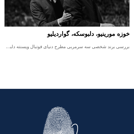
خوزه مورینیو، دلبوسکه، گواردیلیو
بررسی برند شخصی سه سرمربی مطرح دنیای فوتبال ویسنته دلبوسکه، خوزه مورینیو و پپ گواردیولا پرسونال برندینگ یا همان برند سازی شخصی این روزها در هر شغل و حرفه ای امری لازم و ضروری هست، مخصوصا اگر در حوزه ای متخصص هستید