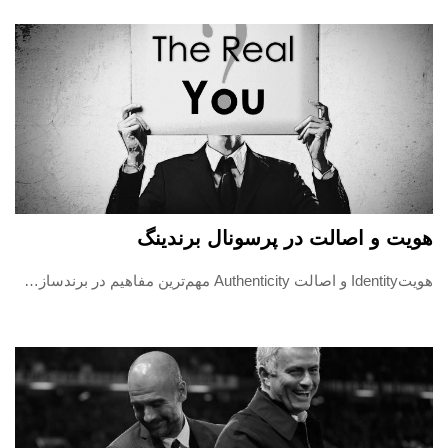
هویت و اصالت در پرسونال برندینگ
هویتIdentity و اصالت Authenticity مهم‌ترین مفاهیم در برندسازی شخصی هست که پایه و اساس تمامی اقدامات و روند برندینگ محسوب میشه.